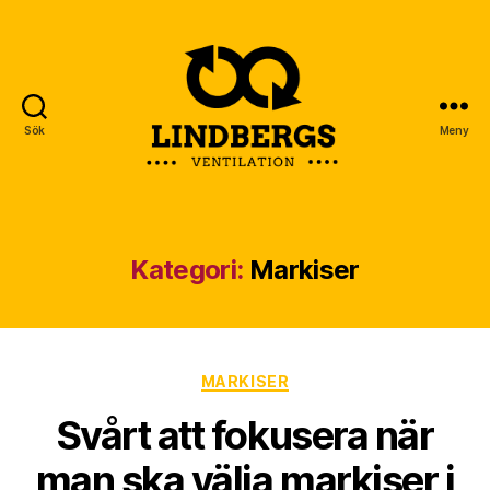
Sök
Meny
Lindbergs
Ventilation
Kategori:
Markiser
Kategorier
MARKISER
Svårt att fokusera när
man ska välja markiser i